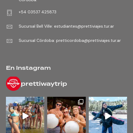
+54 03537 425873
Sucursal Bell Ville:
estudiantes@prettiviajes.tur.ar
Sucursal Córdoba:
pretticordoba@prettiviajes.tur.ar
En Instagram
prettiwaytrip