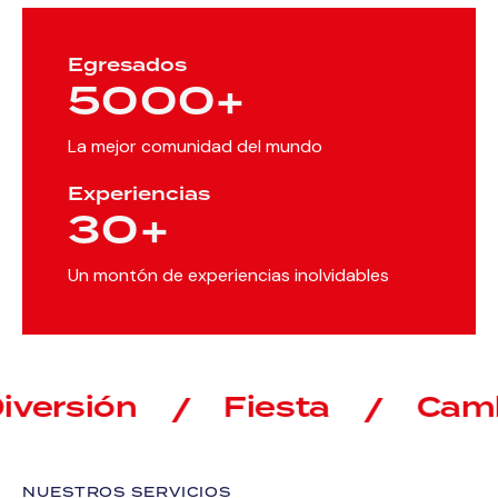
Egresados
5000+
La mejor comunidad del mundo
Experiencias
30+
Un montón de experiencias inolvidables
ersión
Fiesta
Cambor
NUESTROS SERVICIOS